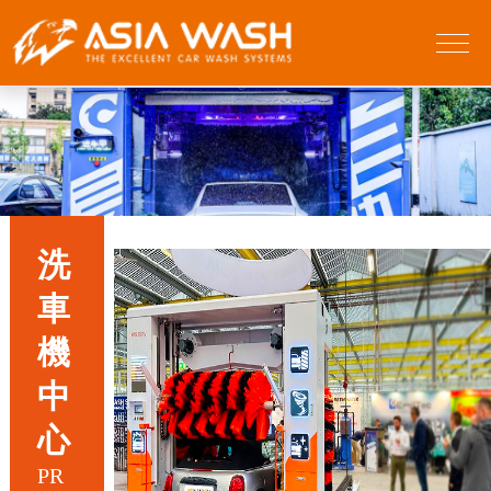
洗
車
機
中
心
PR