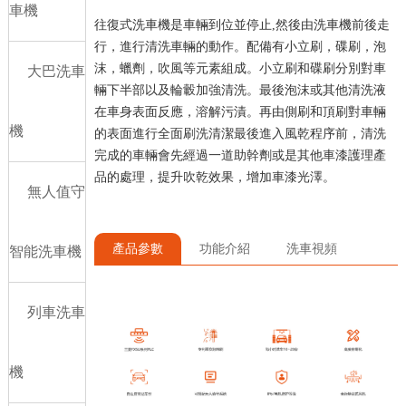
車機
往復式洗車機是車輛到位並停止,然後由洗車機前後走
行，進行清洗車輛的動作。配備有小立刷，碟刷，泡
沫，蠟劑，吹風等元素組成。小立刷和碟刷分別對車
大巴洗車
輛下半部以及輪轂加強清洗。最後泡沫或其他清洗液
在車身表面反應，溶解污漬。再由側刷和頂刷對車輛
機
的表面進行全面刷洗清潔最後進入風乾程序前，清洗
完成的車輛會先經過一道助幹劑或是其他車漆護理產
品的處理，提升吹乾效果，增加車漆光澤。
無人值守
產品參數
功能介紹
洗車視頻
智能洗車機
列車洗車
機