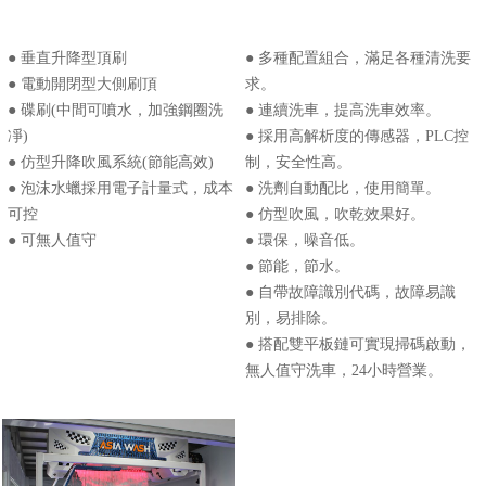
● 垂直升降型頂刷
● 多種配置組合，滿足各種清洗要
● 電動開閉型大側刷頂
求。
● 碟刷(中間可噴水，加強鋼圈洗
● 連續洗車，提高洗車效率。
凈)
● 採用高解析度的傳感器，PLC控
● 仿型升降吹風系統(節能高效)
制，安全性高。
● 泡沫水蠟採用電子計量式，成本
● 洗劑自動配比，使用簡單。
可控
● 仿型吹風，吹乾效果好。
● 可無人值守
● 環保，噪音低。
● 節能，節水。
● 自帶故障識別代碼，故障易識
別，易排除。
● 搭配雙平板鏈可實現掃碼啟動，
無人值守洗車，24小時營業。