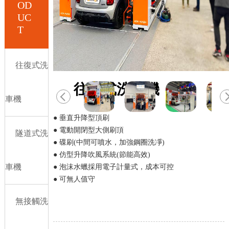
OD
UC
T
往復式洗
往復式洗車機
車機
● 垂直升降型頂刷
● 電動開閉型大側刷頂
隧道式洗
● 碟刷(中間可噴水，加強鋼圈洗凈)
● 仿型升降吹風系統(節能高效)
車機
● 泡沫水蠟採用電子計量式，成本可控
● 可無人值守
無接觸洗