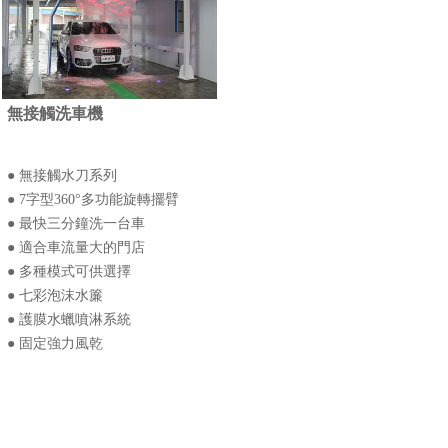
無接觸洗車機
● 無接觸水刀系列
● 7字型360°多功能旋轉擺臂
● 最快三分鐘洗一台車
● 適合車流量大的門店
● 多種模式可供選擇
● 七彩泡沫水簾
● 護膜水蠟噴淋系統
● 固定強力風乾